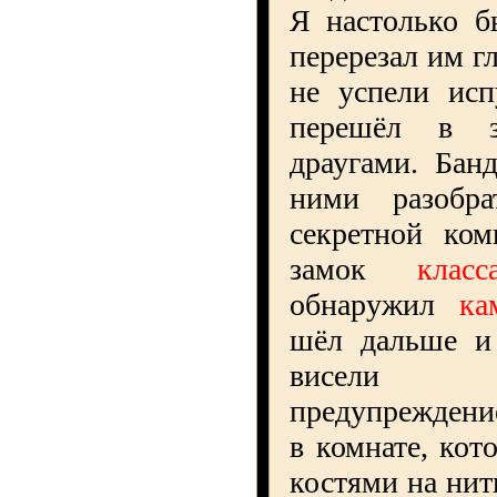
Я настолько б
перерезал им г
не успели исп
перешёл в 
драугами. Бан
ними разобр
секретной ком
замок
клас
обнаружил
ка
шёл дальше и 
висели 
предупреждени
в комнате, кот
костями на нит