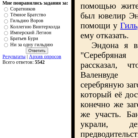
Мне понравились задания за:
помощью жите
Соратников
был
ювелир
Эн
Тёмное Братство
Гильдию Воров
помощи у
Гиль
Коллегию Винтерхолда
Имперский Легион
ему отказать.
Братьев Бури
Эндона я вст
Ни за одну гильдию
"Серебряная
Результаты
|
Архив опросов
Всего ответов:
5542
рассказал, ч
Валенвуде
серебряную заг
который её дос
конечно же заг
же участь. Ба
украли, де
предводите