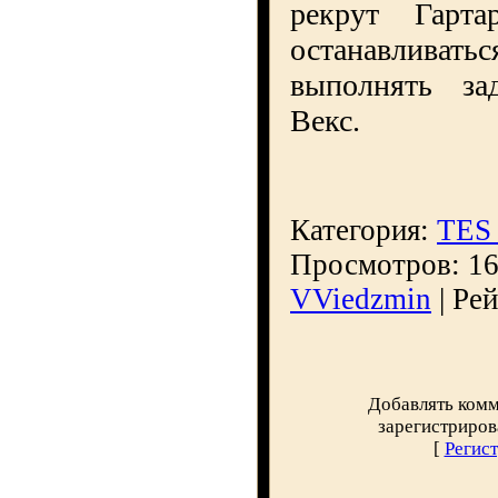
рекрут Гарт
останавливат
выполнять за
Векс.
Категория
:
TES 
Просмотров
: 1
VViedzmin
|
Рей
Добавлять комм
зарегистриров
[
Регис