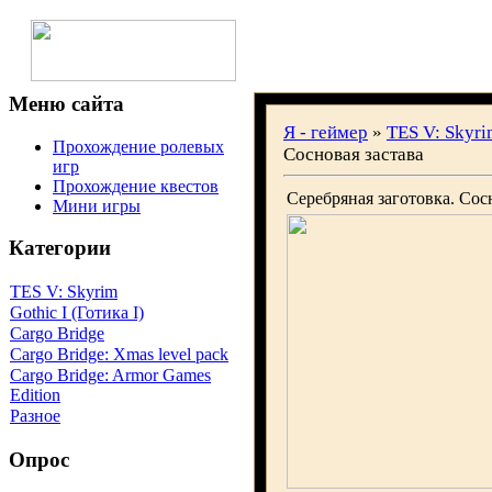
Меню сайта
Я - геймер
»
TES V: Skyri
Прохождение ролевых
Сосновая застава
игр
Прохождение квестов
Серебряная заготовка. Сос
Мини игры
Категории
TES V: Skyrim
Gothic I (Готика I)
Cargo Bridge
Cargo Bridge: Xmas level pack
Cargo Bridge: Armor Games
Edition
Разное
Опрос