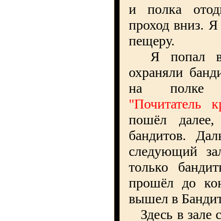
и полка отод
проход вниз. Я
пещеру.
Я попал в 
охраняли банд
на полке
"Почитатель к
пошёл далее,
бандитов. Да
следующий за
только банди
прошёл до кон
вышел в Банди
Здесь в зале с