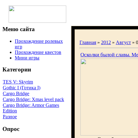
Меню сайта
Прохождение ролевых
Главная
»
2012
»
Август
» 
игр
Прохождение квестов
Осколки былой славы. М
Мини игры
Категории
TES V: Skyrim
Gothic I (Готика I)
Cargo Bridge
Cargo Bridge: Xmas level pack
Cargo Bridge: Armor Games
Edition
Разное
Опрос