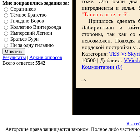
тоже. Это были два
Мне понравились задания за:
ингредиенты и зелья.
Соратников
"Танец в огне, т. 6"
.
Тёмное Братство
Пришлось сделать бо
Гильдию Воров
Коллегию Винтерхолда
Лабиринтиан и зай
Имперский Легион
стороны, так как со 
Братьев Бури
невозможен. Подходя 
Ни за одну гильдию
нордской постройки у
.
Категория:
TES V: Skyr
Результаты
|
Архив опросов
10500 | Добавил:
VVied
Всего ответов:
5542
Комментарии (0)
-->
Я - ге
Авторские права защищаются законом. Полное либо частично