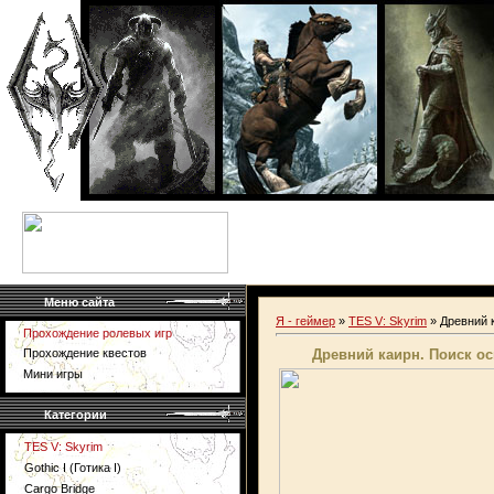
Меню сайта
Я - геймер
»
TES V: Skyrim
» Древний 
Прохождение ролевых игр
Древний каирн. Поиск ос
Прохождение квестов
Мини игры
Категории
TES V: Skyrim
Gothic I (Готика I)
Cargo Bridge