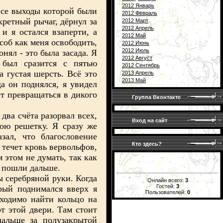
2012 Январь
се выходы которой были
2012 Февраль
ретный рычаг, дёрнул за
2012 Март
2012 Апрель
и я остался взаперти, а
2012 Май
соб как меня освободить,
2012 Июнь
2012 Июль
нял - это была засада. Я
2012 Август
 был сразится с пятью
2012 Сентябрь
а густая шерсть. Всё это
2013 Апрель
2013 Май
а он поднялся, я увидел
т превращаться в дикого
Группа Вконтакте
два счёта разорвал всех,
Вход на сайт
ою решетку. Я сразу же
зал, что благословение
Кто здесь?
 течет кровь вервольфов,
 этом не думать, так как
пошли дальше.
 серебряной руки. Когда
Онлайн всего:
3
Гостей:
3
рый поднимался вверх я
Пользователей:
0
бходимо найти кольцо на
от этой двери. Там стоит
альше за полузакрытой