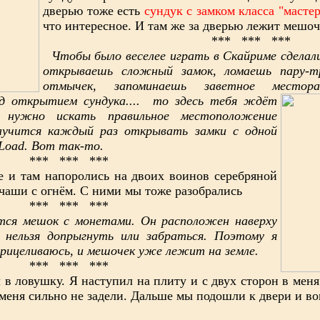
дверью тоже есть
сундук с замком класса "мастер
что интересное. И там же за дверью лежит мешоч
*** *** ***
Чтобы было веселее играть в Скайриме сделал
открываешь сложный замок, ломаешь пару-т
отмычек, запоминаешь заветное местора
д открытием сундука.... то здесь тебя ждёт
о нужно искать правильное местоположение
лучится каждый раз открывать замки с одной
Load. Вот так-то.
*** *** ***
 там напоролись на двоих воинов серебряной
 чаши с огнём. С ними мы тоже разобрались
*** *** ***
ся мешок с монетами. Он расположен наверху
 нельзя допрыгнуть или забраться. Поэтому я
прицеливаюсь, и мешочек уже лежит на земле.
*** *** ***
в ловушку. Я наступил на плиту и с двух сторон в меня
 меня сильно не задели. Дальше мы подошли к двери и в