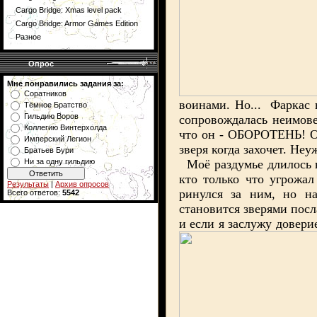
Cargo Bridge: Xmas level pack
Cargo Bridge: Armor Games Edition
Разное
Опрос
Мне понравились задания за:
Соратников
воинами. Но... Фаркас н
Тёмное Братство
Гильдию Воров
сопровождалась неимове
Коллегию Винтерхолда
что он - ОБОРОТЕНЬ! О 
Имперский Легион
зверя когда захочет. Не
Братьев Бури
Моё раздумье длилось не
Ни за одну гильдию
кто только что угрожа
Результаты
|
Архив опросов
ринулся за ним, но на
Всего ответов:
5542
становится зверями посл
и если я заслужу довери