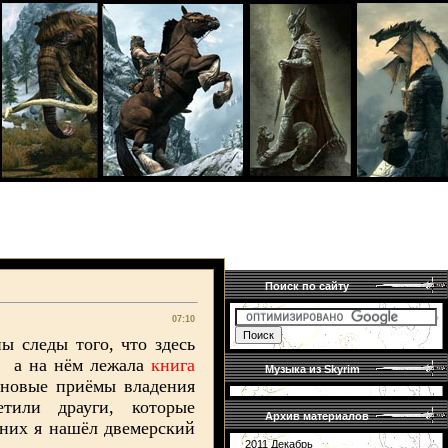
Поиск по сайту
07:10
 следы того, что здесь
л, а на нём лежала
книга
Музыка из Skyrim
 новые приёмы владения
или драуги, которые
Архив материалов
 них я нашёл двемерский
2011 Декабрь