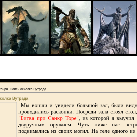
каирн. Поиск осколка Вутрада
колка Вутрада
Мы вошли и увидели большой зал, были видны
проводились раскопки. Посреди зала стоял сто
"Битва при Санкр Торе"
, из которой я выучил
двуручным оружием.
Чуть ниже нас встрет
поднимались из своих могил. На теле одного из